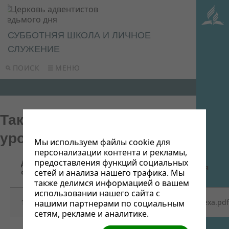
СУББОТНЯЯ ШКОЛА И ЛИЧНОЕ
СЛУЖЕНИЕ
ПОИСК
МЕНЮ
Так говорит Библия (24
урока)
Мы используем файлы cookie для
персонализации контента и рекламы,
предоставления функций социальных
Дата
Название/Ссылка для скачивания
файла
сетей и анализа нашего трафика. Мы
также делимся информацией о вашем
использовании нашего сайта с
16/05/2022
Урок__10_Грех_и_избавление_от_греха.pdf
нашими партнерами по социальным
сетям, рекламе и аналитике.