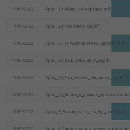
16/05/2022
Урок__19_Живы_ли_мертвые.pdf
16/05/2022
Урок__20_Что_такое_ад.pdf
16/05/2022
Урок__21_О_тысячелетнем_царстве.pdf
16/05/2022
Урок__22_Ваш_день_на_суде.pdf
16/05/2022
Урок__23_Что_значит_следовать_за_Иисус
16/05/2022
Урок__24_Зачем_я_должен_креститься.pdf
16/05/2022
Урок__3_Божий_план_для_будущего.pdf
16/05/2022
Урок__4_Единственная_надежда_мира.pdf