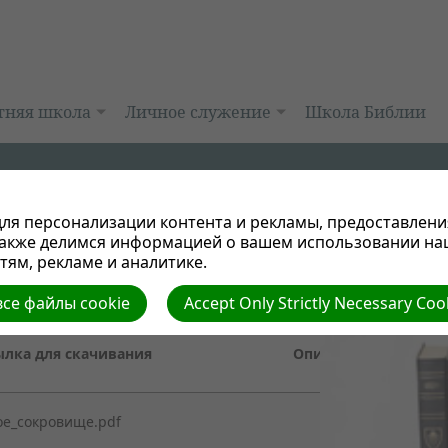
тняя школа
Личное служение
Школа Библии
ля персонализации контента и рекламы, предоставлени
также делимся информацией о вашем использовании на
ям, рекламе и аналитике.
Библейски
я (24 урока)
се файлы cookie
Accept Only Strictly Necessary Coo
ылка для скачивания
Описание
ое_сокровище.pdf
-