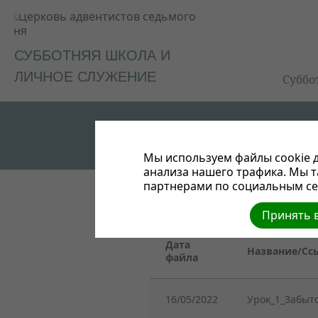
СУББОТНЯЯ ШКОЛА И
ЛИЧНОЕ СЛУЖЕНИЕ
Суббо
Мы используем файлы cookie д
анализа нашего трафика. Мы 
партнерами по социальным сет
Так говорит Библи
Принять в
Дата
Название/Сс
файла
16/05/2022
Урок_1_Забыт