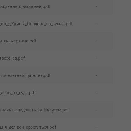
хождение_к_здоровью.pdf
-
_ли_у_Христа_Церковь_на_земле.pdf
-
ы_ли_мертвые.pdf
-
такое_ад.pdf
-
ысячелетнем_царстве.pdf
-
день_на_суде.pdf
-
значит_следовать_за_Иисусом.pdf
-
м_я_должен_креститься.pdf
-