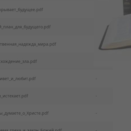
ткрывает_будущее.pdf
-
̆_план_для_будущего.pdf
-
ственная_надежда_мира.pdf
-
схождение_зла.pdf
-
ивет_и_любит.pdf
-
_истекает.pdf
-
ы_думаете_о_Христе.pdf
-
ема_греха_и_закон_Божий.pdf
-