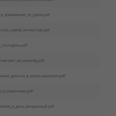
_и_избавление_от_греха.pdf
-
стать_новой_личностью.pdf
-
_Господень.pdf
-
отвечает_на_молитву.pdf
-
ожьих_деньгах_в_моем_кошельке.pdf
-
н_и_Евангелие.pdf
-
гелие_и_день_воскресный.pdf
-